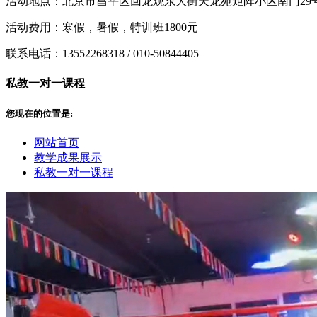
活动地点：北京市昌平区回龙观东大街天龙苑矩阵小区南门29号楼
活动费用：寒假，暑假，特训班1800元
联系电话：13552268318 / 010-50844405
私教一对一课程
您现在的位置是:
网站首页
教学成果展示
私教一对一课程